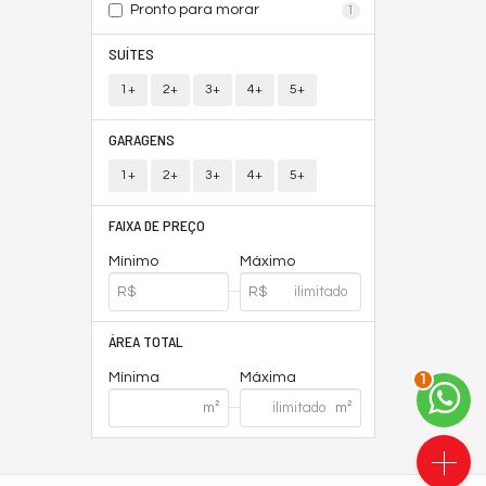
Pronto para morar
1
SUÍTES
1+
2+
3+
4+
5+
GARAGENS
1+
2+
3+
4+
5+
FAIXA DE PREÇO
Mínimo
Máximo
ÁREA TOTAL
Mínima
Máxima
1