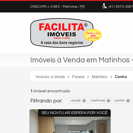
CRECI/PR J-3.683
- Matinhos /
PR
(41)
3473-306
Imóveis à Venda em Matinhos 
Imóveis à Venda
Paraná
Matinhos
Centro
1
imóvel encontrado
Filtrando por:
venda
matinhos
centro
SEU NOVO LAR ESPERA POR VOCÊ