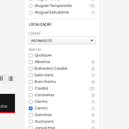
Aluguel Temporada
12
Aluguel Estudante
1
LOCALIZAÇÃO
Cidade
MATINHOS (1)
Bairros
Qualquer
Albatroz
5
Balneário Caiobá
2
bela Vista
1
Bom Retiro
4
Caiobá
17
Caravelas
5
Centro
1
ados
Centro
1
Gaivotas
2
Guacyara
1
Jamail Mar
1