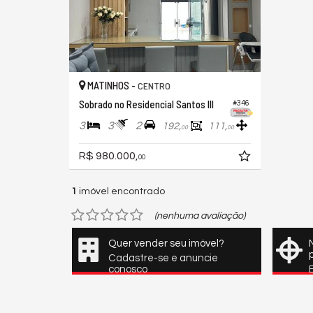
MATINHOS -
CENTRO
Sobrado no Residencial Santos III
#346
3
3
2
192,
111,
00
00
R$ 980.000,
00
1
imóvel encontrado
(nenhuma avaliação)
Quer vender seu imóvel?
Cadastre-se e anuncie
conosco