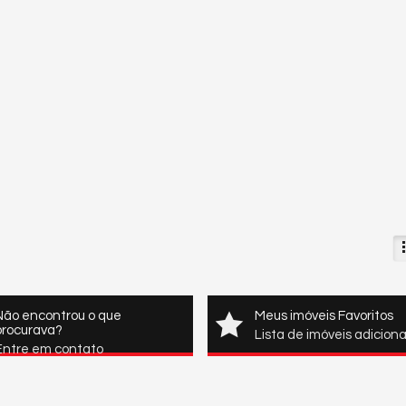
Não encontrou o que
Meus imóveis Favoritos
procurava?
Lista de imóveis adicion
Entre em contato