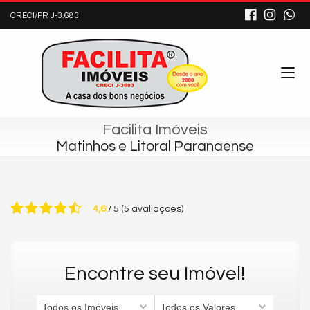
CRECI/PR J-3.683
Facilita Imóveis
Matinhos e Litoral Paranaense
4,6
/
5
(
5
avaliações)
Encontre seu Imóvel!
Todos os Imóveis
Todos os Valores