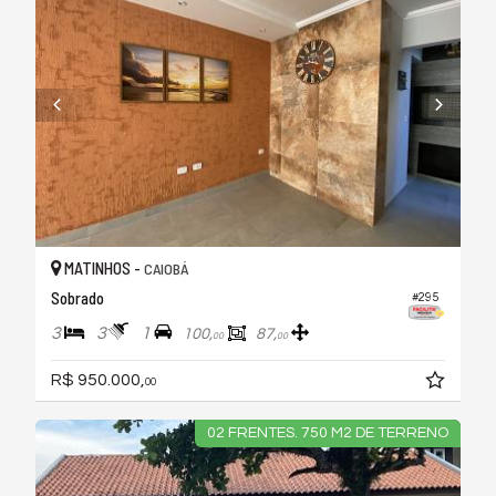
MATINHOS -
CAIOBÁ
Sobrado
#295
3
3
1
100,
87,
00
00
R$ 950.000,
00
02 FRENTES. 750 M2 DE TERRENO