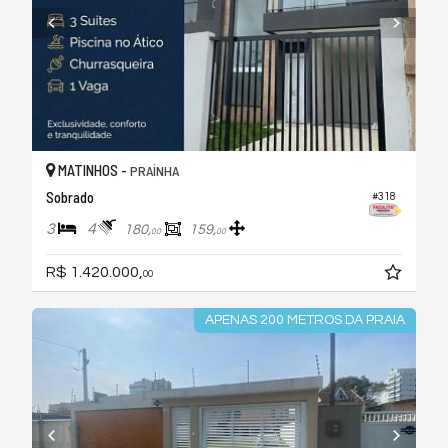
MATINHOS -
PRAÍNHA
Sobrado
#318
3
4
180,
159,
00
00
R$ 1.420.000,
00
APENAS 200 METROS DA PRAIA