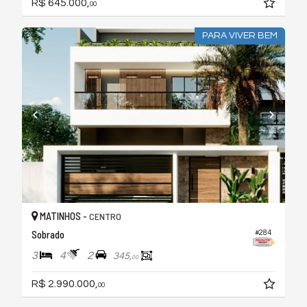
R$ 645.000,
00
PARA VIVER BEM
MATINHOS -
CENTRO
Sobrado
#284
3
4
2
345,
00
R$ 2.990.000,
00