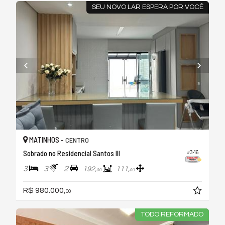
SEU NOVO LAR ESPERA POR VOCÊ
MATINHOS -
CENTRO
Sobrado no Residencial Santos III
#346
3
3
2
192,
111,
00
00
R$ 980.000,
00
TODO REFORMADO