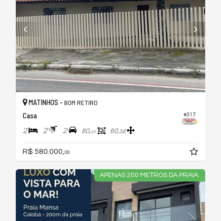
MATINHOS -
BOM RETIRO
Casa
#317
2
2
2
80,
60,
58
00
R$ 580.000,
00
APENAS 200 METROS DA PRAIA.