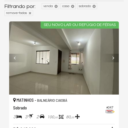
Filtrando por:
venda
casa
sobrado
remover todos
SEU NOVO LAR OU REFÚGIO DE FÉRIAS
MATINHOS -
BALNEÁRIO CAIOBÁ
Sobrado
#347
3
3
2
100,
80,
00
00