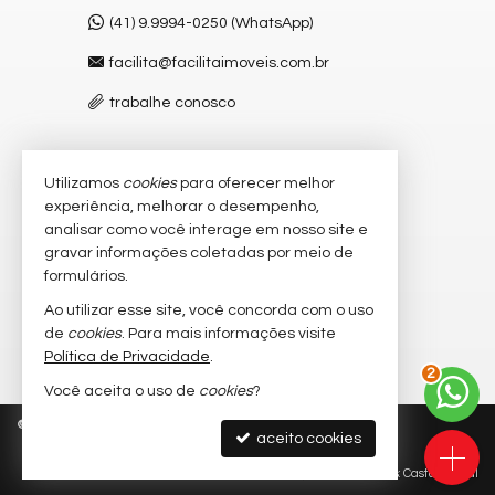
(41) 9.9994-0250 (WhatsApp)
facilita@facilitaimoveis.com.br
trabalhe conosco
Utilizamos
cookies
para oferecer melhor
VEJA MAIS
experiência, melhorar o desempenho,
receba nosso newsletter
analisar como você interage em nosso site e
gravar informações coletadas por meio de
cadastre seu imóvel
formulários.
imóveis favoritos
Ao utilizar esse site, você concorda com o uso
de
cookies
. Para mais informações visite
mapa de imóveis
Política de Privacidade
.
2
Você aceita o uso de
cookies
?
©
2026
CRECI/PR J-3.683
Política de Privacidade
aceito cookies
Site para imobiliárias
: Castel Digital