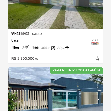
MATINHOS -
CAIOBÁ
Casa
#268
3
2
3
468,
80,
00
00
R$ 2.300.000,
00
PARA REUNIR TODA A FAMÍLIA