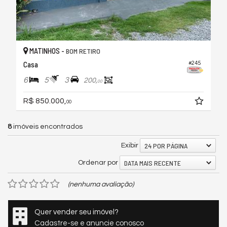
MATINHOS -
BOM RETIRO
Casa
#245
6
5
3
200,
00
R$ 850.000,
00
8
imóveis encontrados
24 POR PÁGINA
Exibir
DATA MAIS RECENTE
Ordenar por
(nenhuma avaliação)
Quer vender seu imóvel?
Cadastre-se e anuncie conosco