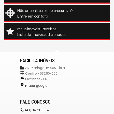
Não encontrou o que procurava?
Entre em contato
Meus imóveis Favoritos
Lista de imóveis adicionados
FACILITA IMÓVEIS
Av. Maringá, nº 465 - loja
Centro - 83260-000
Matinhos /
PR
mapa google
FALE CONOSCO
(41)
3473-3067