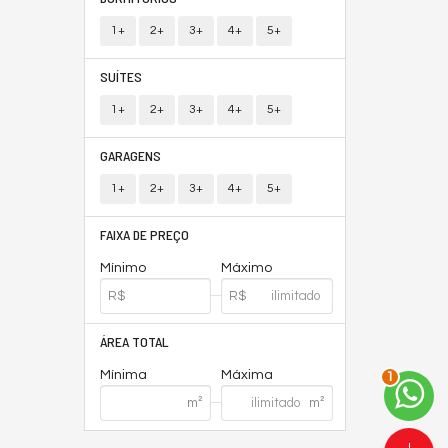
1+
2+
3+
4+
5+
SUÍTES
1+
2+
3+
4+
5+
GARAGENS
1+
2+
3+
4+
5+
FAIXA DE PREÇO
Mínimo
Máximo
ÁREA TOTAL
Mínima
Máxima
2