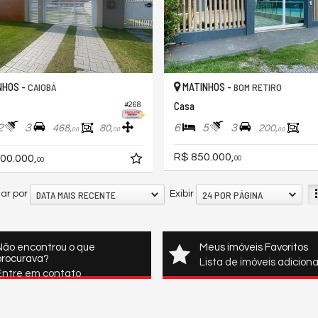
NHOS -
MATINHOS -
CAIOBÁ
BOM RETIRO
Casa
#268
2
3
6
5
3
468,
80,
200,
00
00
00
R$ 850.000,
00.000,
00
00
DATA MAIS RECENTE
24 POR PÁGINA
ar por
Exibir
Não encontrou o que
Meus imóveis Favoritos
procurava?
Lista de imóveis adicion
Entre em contato