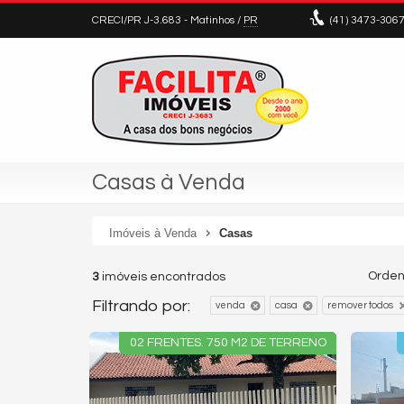
CRECI/PR J-3.683
- Matinhos /
PR
(41)
3473-306
Casas à Venda
Imóveis à Venda
Casas
Orden
3
imóveis encontrados
Filtrando por:
venda
casa
remover todos
02 FRENTES. 750 M2 DE TERRENO