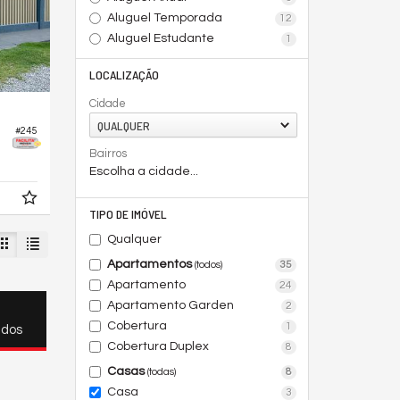
Aluguel Temporada
12
Aluguel Estudante
1
LOCALIZAÇÃO
Cidade
QUALQUER
#245
Bairros
Escolha a cidade...
TIPO DE IMÓVEL
Qualquer
Apartamentos
35
(todos)
Apartamento
24
Apartamento Garden
2
Cobertura
1
ados
Cobertura Duplex
8
Casas
8
(todas)
Casa
3