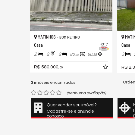
MATINHOS -
MATI
BOM RETIRO
Casa
Casa
#317
2
2
2
3
80,
60,
58
00
R$ 580.000,
R$ 2.3
00
Orden
3
imóveis encontrados
(nenhuma avaliação)
Quer vender seu imóvel?
Cadastre-se e anuncie
conosco