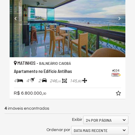
MATINHOS -
BALNEÁRIO CAIOBÁ
Apartamento no Edifício Antilhas
#034
4
4
2
246,
145,
60
00
R$ 6.800.000,
00
4
imóveis encontrados
24 POR PÁGINA
Exibir
DATA MAIS RECENTE
Ordenar por