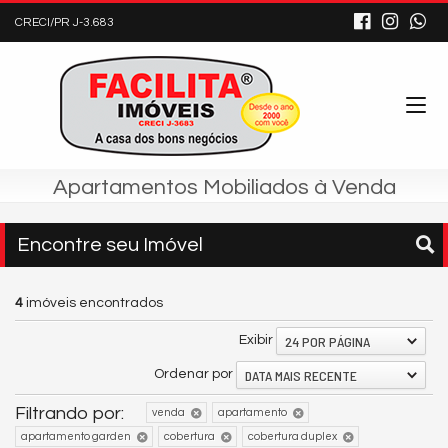
CRECI/PR J-3.683
Apartamentos Mobiliados à Venda
Encontre seu Imóvel
4
imóveis encontrados
24 POR PÁGINA
Exibir
DATA MAIS RECENTE
Ordenar por
Filtrando por:
venda
apartamento
apartamento garden
cobertura
cobertura duplex