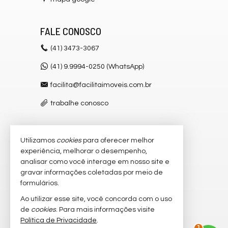
FALE CONOSCO
(41)
3473-3067
(41) 9.9994-0250 (WhatsApp)
facilita@facilitaimoveis.com.br
trabalhe conosco
Utilizamos
cookies
para oferecer melhor
VEJA MAIS
experiência, melhorar o desempenho,
receba nosso newsletter
analisar como você interage em nosso site e
gravar informações coletadas por meio de
cadastre seu imóvel
formulários.
imóveis favoritos
Ao utilizar esse site, você concorda com o uso
de
cookies
. Para mais informações visite
mapa de imóveis
Política de Privacidade
.