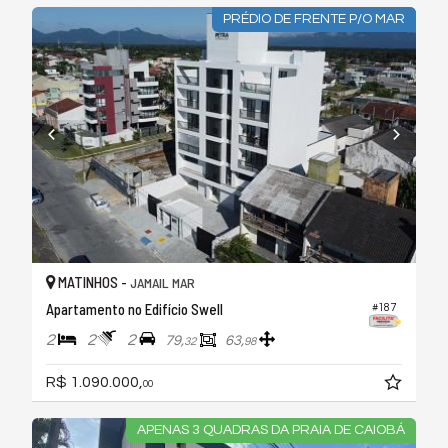
PRÉDIO DE FRENTE P/O MAR
MATINHOS -
JAMAIL MAR
Apartamento no Edifício Swell
#187
2
2
2
79,
63,
32
98
R$ 1.090.000,
00
APENAS 3 QUADRAS DA PRAIA DE CAIOBÁ