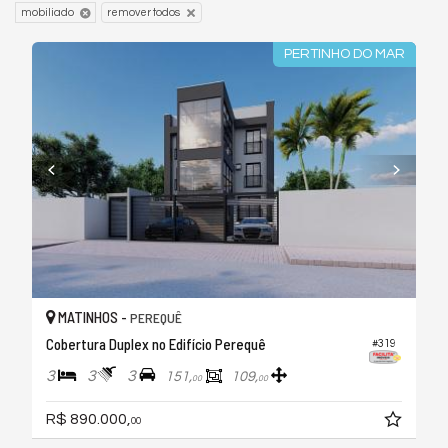
mobiliado
remover todos
PERTINHO DO MAR
MATINHOS -
PEREQUÊ
Cobertura Duplex no Edifício Perequê
#319
3
3
3
151,
109,
00
00
R$ 890.000,
00