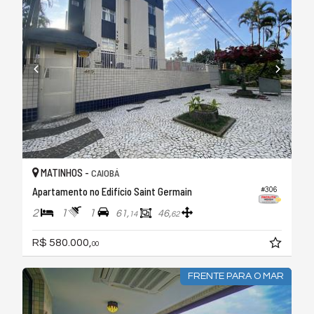
MATINHOS -
CAIOBÁ
Apartamento no Edifício Saint Germain
#306
2
1
1
61,
46,
14
62
R$ 580.000,
00
FRENTE PARA O MAR