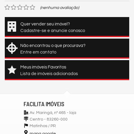
(nenhuma avaliação)
Quer vender seu imóvel?
Cadastre-se e anuncie conosco
Não encontrou o que procurava?
Entre em contato
Meus imóveis Favoritos
Lista de imóveis adicionados
FACILITA IMÓVEIS
Av. Maringá, nº 465 - loja
Centro - 83260-000
Matinhos /
PR
mapa google