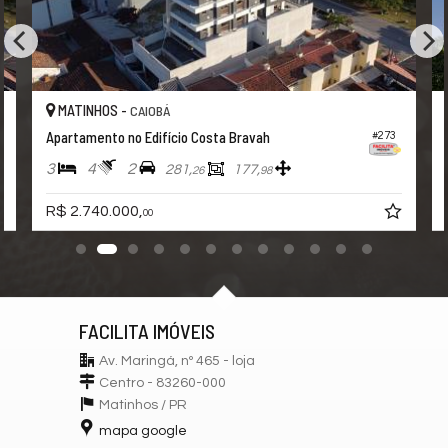
MATINHOS -
CAIOBÁ
Apartamento no Edifício Costa Bravah
#273
3
4
2
281,
177,
26
98
R$ 2.740.000,
00
FACILITA IMÓVEIS
Av. Maringá, nº 465 - loja
Centro - 83260-000
Matinhos /
PR
mapa google