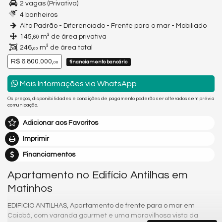
2 vagas (Privativa)
4 banheiros
Alto Padrão - Diferenciado - Frente para o mar - Mobiliado
145,
m² de área privativa
60
246,
m² de área total
00
R$ 6.800.000,
financiamento bancário
00
Mais Informações via WhatsApp
Os preços, disponibilidades e condições de pagamento poderão ser alterados sem prévia
comunicação.
Adicionar aos Favoritos
Imprimir
Financiamentos
Apartamento no Edifício Antilhas em
Matinhos
EDIFICIO ANTILHAS, Apartamento de frente para o mar em
Caiobá, com varanda gourmet e uma maravilhosa vista da