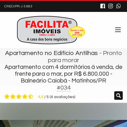
CRECI/PR J-3.683
Apartamento no Edifício Antilhas
- Pronto
para morar
Apartamento com 4 dormitórios à venda, de
frente para o mar, por R$ 6.800.000 -
Balneário Caiobá - Matinhos/PR
#034
4,5
/
5
(
4
avaliações)