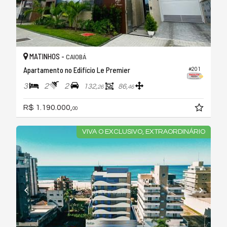
MATINHOS -
CAIOBÁ
Apartamento no Edifício Le Premier
#201
3
2
2
132,
86,
26
46
R$ 1.190.000,
00
VIVA O EXCLUSIVO, EXTRAORDINÁRIO