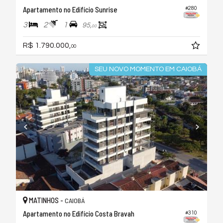
Apartamento no Edifício Sunrise
#280
3
2
1
95,
00
R$ 1.790.000,
00
SEU NOVO MOMENTO EM CAIOBÁ
MATINHOS -
CAIOBÁ
Apartamento no Edifício Costa Bravah
#310