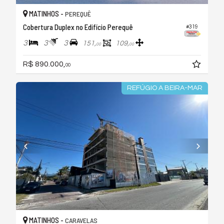
MATINHOS -
PEREQUÊ
Cobertura Duplex no Edifício Perequê
#319
3
3
3
151,
109,
00
00
R$ 890.000,
00
REFÚGIO A BEIRA-MAR
MATINHOS -
CARAVELAS