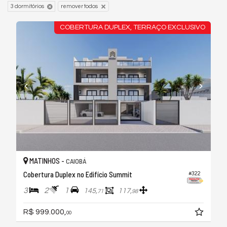
3 dormitórios
remover todos
COBERTURA DUPLEX, TERRAÇO EXCLUSIVO
MATINHOS -
CAIOBÁ
Cobertura Duplex no Edifício Summit
#322
3
2
1
145,
117,
71
98
R$ 999.000,
00