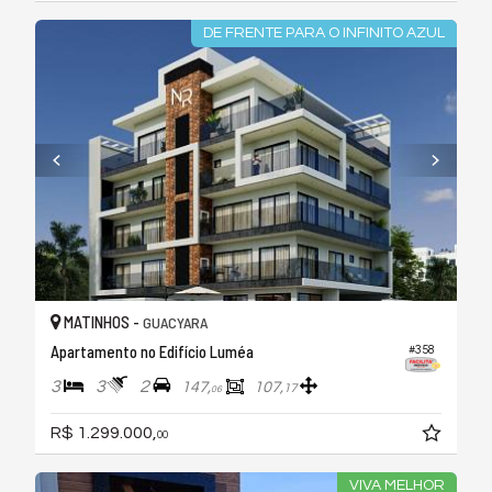
DE FRENTE PARA O INFINITO AZUL
MATINHOS -
GUACYARA
Apartamento no Edifício Luméa
#358
3
3
2
147,
107,
17
06
R$ 1.299.000,
00
VIVA MELHOR