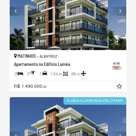
MATINHOS -
ALBATROZ
Apartamento no Edifício Luméa
#349
3
3
1
134,
96,
60
40
R$ 1.490.000,
00
A VIDA ILUMINADA PELO MAR