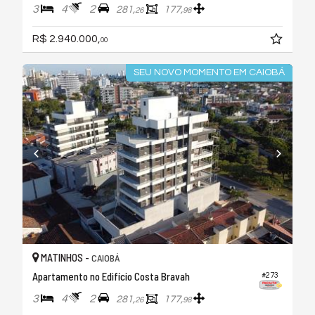
3
4
2
281,
177,
26
98
R$ 2.940.000,
00
SEU NOVO MOMENTO EM CAIOBÁ
MATINHOS -
CAIOBÁ
Apartamento no Edifício Costa Bravah
#273
3
4
2
281,
177,
26
98