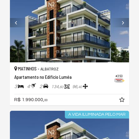
MATINHOS -
ALBATROZ
Apartamento no Edifício Luméa
#350
3
4
2
134,
96,
60
40
R$ 1.990.000,
00
A VIDA ILUMINADA PELO MAR