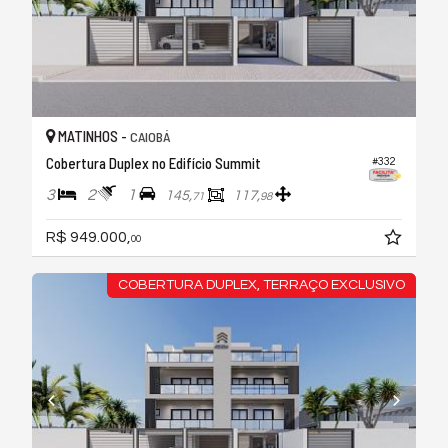
MATINHOS -
CAIOBÁ
Cobertura Duplex no Edifício Summit
#332
3
2
1
145,
117,
71
98
R$ 949.000,
00
COBERTURA DUPLEX, TERRAÇO EXCLUSIVO