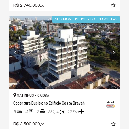
R$ 2.740.000,
00
SEU NOVO MOMENTO EM CAIOBÁ
MATINHOS -
CAIOBÁ
Cobertura Duplex no Edifício Costa Bravah
#274
3
4
2
281,
177,
26
98
R$ 3.500.000,
00