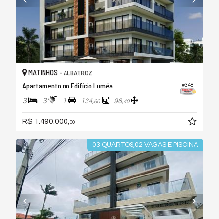
MATINHOS -
ALBATROZ
Apartamento no Edifício Luméa
#348
3
3
1
134,
96,
60
40
R$ 1.490.000,
00
03 QUARTOS,02 VAGAS E PISCINA