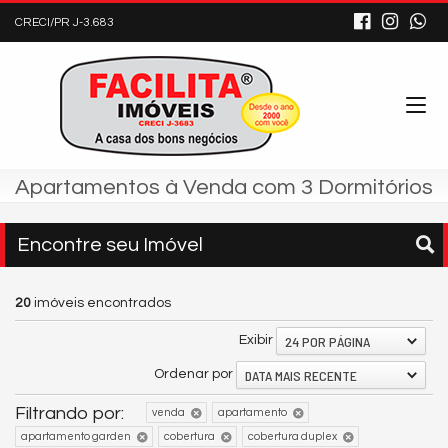
CRECI/PR J-3.683
Apartamentos à Venda com 3 Dormitórios
Encontre seu Imóvel
20
imóveis encontrados
24 POR PÁGINA
Exibir
DATA MAIS RECENTE
Ordenar por
Filtrando por:
venda
apartamento
apartamento garden
cobertura
cobertura duplex