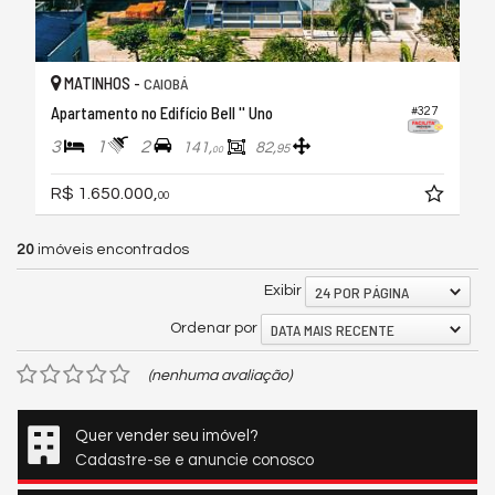
MATINHOS -
CAIOBÁ
Apartamento no Edifício Bell '' Uno
#327
3
1
2
141,
82,
95
00
R$ 1.650.000,
00
20
imóveis encontrados
24 POR PÁGINA
Exibir
DATA MAIS RECENTE
Ordenar por
(nenhuma avaliação)
Quer vender seu imóvel?
Cadastre-se e anuncie conosco