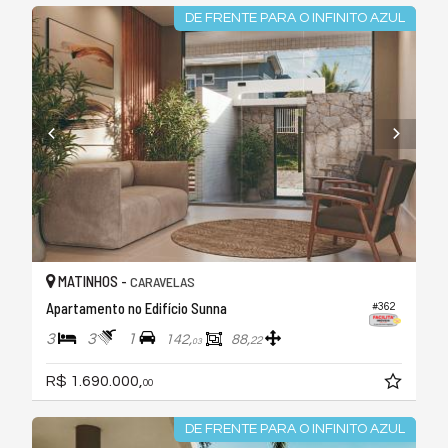
DE FRENTE PARA O INFINITO AZUL
MATINHOS -
CARAVELAS
Apartamento no Edifício Sunna
#362
3
3
1
142,
88,
22
03
R$ 1.690.000,
00
DE FRENTE PARA O INFINITO AZUL