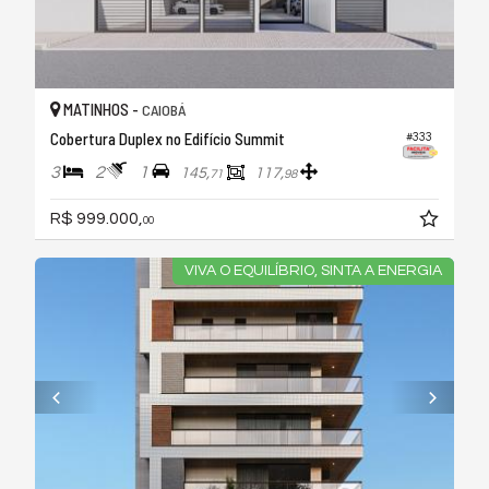
MATINHOS -
CAIOBÁ
Cobertura Duplex no Edifício Summit
#333
3
2
1
145,
117,
71
98
R$ 999.000,
00
VIVA O EQUILÍBRIO, SINTA A ENERGIA