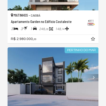
MATINHOS -
CAIOBÁ
Apartamento Garden no Edifício Costaleste
#311
3
3
1
248,
148,
26
74
R$ 2.980.000,
00
PERTINHO DO MAR