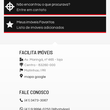
Não encontrou o que procurava?
Entre em contato
Meus imóveis Favoritos
Lista de imóveis adicionados
FACILITA IMÓVEIS
Av. Maringá, nº 465 - loja
Centro - 83260-000
Matinhos /
PR
mapa google
FALE CONOSCO
(41)
3473-3067
(41) 9.9994-0250 (WhatsApp)