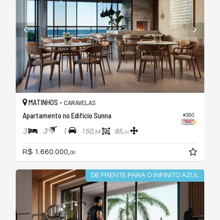
MATINHOS -
CARAVELAS
Apartamento no Edifício Sunna
#360
3
3
1
150,
95,
54
00
R$ 1.660.000,
00
DE FRENTE PARA O INFINITO AZUL