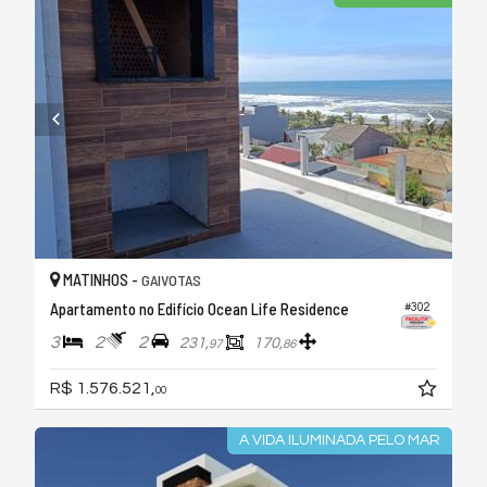
MATINHOS -
GAIVOTAS
Apartamento no Edifício Ocean Life Residence
#302
3
2
2
231,
170,
97
86
R$ 1.576.521,
00
A VIDA ILUMINADA PELO MAR