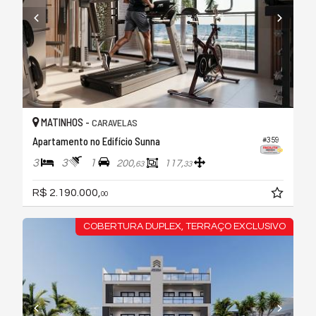
MATINHOS -
CARAVELAS
Apartamento no Edifício Sunna
#359
3
3
1
200,
117,
63
33
R$ 2.190.000,
00
COBERTURA DUPLEX, TERRAÇO EXCLUSIVO