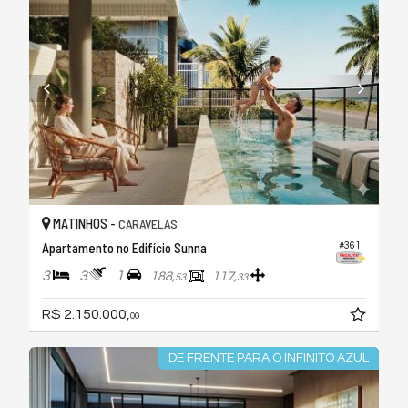
MATINHOS -
CARAVELAS
Apartamento no Edifício Sunna
#361
3
3
1
188,
117,
53
33
R$ 2.150.000,
00
DE FRENTE PARA O INFINITO AZUL