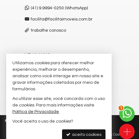
(41) 9.9994-0250 (WhatsApp)
facilita@facilitaimoveis.com.br
trabalhe conosco
VEJA MAIS
Utilizamos
cookies
para oferecer melhor
receba nosso newsletter
experiência, melhorar o desempenho,
analisar como você interage em nosso site e
cadastre seu imóvel
gravar informações coletadas por meio de
imóveis favoritos
formulários.
Ao utilizar esse site, você concorda com o uso
mapa de imóveis
2
de
cookies
. Para mais informações visite
Política de Privacidade
.
©
2026
CRECI/PR J-3.683
Política de Privacidade
Você aceita o uso de
cookies
?
aceito cookies
Site para imobiliárias
: Castel Digital