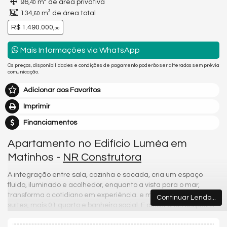
96,
m² de área privativa
40
134,
m² de área total
60
R$ 1.490.000,
00
Mais Informações via WhatsApp
Os preços, disponibilidades e condições de pagamento poderão ser alterados sem prévia
comunicação.
Adicionar aos Favoritos
Imprimir
Financiamentos
Apartamento no Edifício Luméa em
Matinhos -
NR Construtora
A integração entre sala, cozinha e sacada, cria um espaço
fluido, iluminado e acolhedor, enquanto a vista para o mar,
transforma o cotidiano em experiência. e mais o conforto de 02
Continuar Lendo...
suítes, mais 01 quarto e banheiro social. E ainda churrasqueira
e garagem individual. E também piscina coletiva com borda
infinita, de frente para o mar.