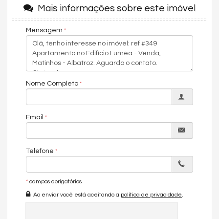
Mais informações sobre este imóvel
Box de praia
Mensagem
Portas com persianas integradas
Sacadas com vidro refletivos
Infraestrutura para ar condicionado split
piscina com borda infinita
Hal decorado
Infraestrutura para carregamento de carros elétricos
Nome Completo
Características do Imóvel
Área de Serviço
Copa/Cozinha
Sacada com Churrasqueira
Email
Sala para 2 Ambientes
Banheiro Social
Churrasqueira
Telefone
Piso Porcelanato
Infra para Ar Split
Vista Livre
Vista Mar
*
campos obrigatórios
Acabamento em Gesso
Ao enviar você está aceitando a
política de privacidade
.
Características do Empreendimento
Piscina