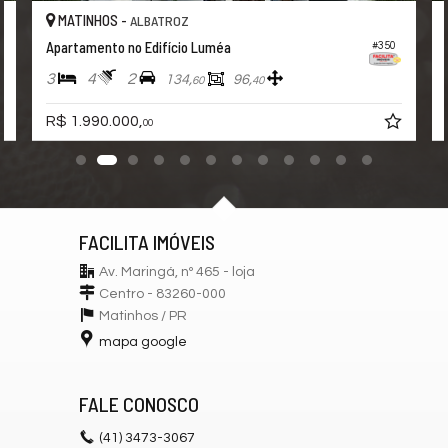
MATINHOS -
ALBATROZ
Apartamento no Edifício Luméa
#350
3
4
2
134,
96,
60
40
R$ 1.990.000,
00
FACILITA IMÓVEIS
Av. Maringá, nº 465 - loja
Centro - 83260-000
Matinhos /
PR
mapa google
FALE CONOSCO
(41)
3473-3067