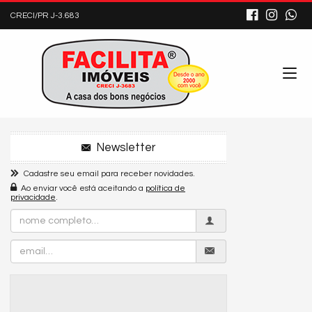
CRECI/PR J-3.683
Newsletter
Cadastre seu email para receber novidades.
Ao enviar você está aceitando a
política de
privacidade
.
Nome
Completo
Email