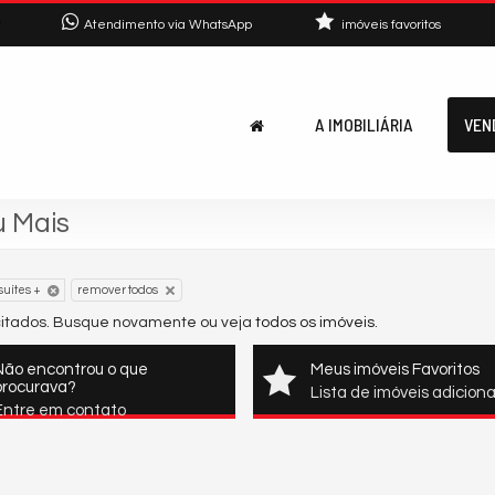
7
Atendimento via WhatsApp
imóveis favoritos
A IMOBILIÁRIA
VEN
u Mais
suítes +
remover todos
icitados. Busque novamente ou veja
todos os imóveis
.
Não encontrou o que
Meus imóveis Favoritos
procurava?
Lista de imóveis adicion
Entre em contato