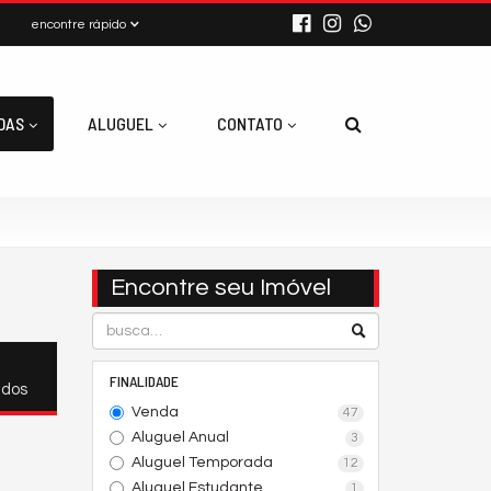
encontre rápido
DAS
ALUGUEL
CONTATO
Encontre seu Imóvel
FINALIDADE
ados
Venda
47
Aluguel Anual
3
Aluguel Temporada
12
Aluguel Estudante
1