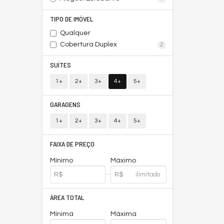
TIPO DE IMÓVEL
Qualquer
Cobertura Duplex
2
SUÍTES
1+
2+
3+
4+
5+
GARAGENS
1+
2+
3+
4+
5+
FAIXA DE PREÇO
Mínimo
Máximo
ÁREA TOTAL
Mínima
Máxima