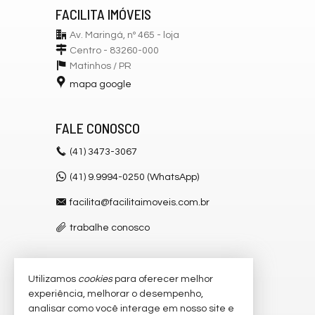
FACILITA IMÓVEIS
Av. Maringá, nº 465 - loja
Centro - 83260-000
Matinhos /
PR
mapa google
FALE CONOSCO
(41)
3473-3067
(41) 9.9994-0250 (WhatsApp)
facilita@facilitaimoveis.com.br
trabalhe conosco
Utilizamos
cookies
para oferecer melhor
VEJA MAIS
experiência, melhorar o desempenho,
receba nosso newsletter
analisar como você interage em nosso site e