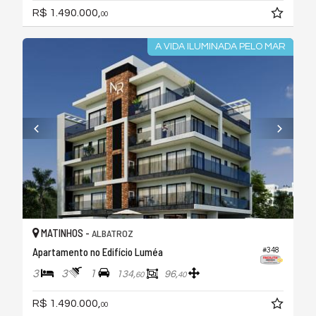
R$ 1.490.000,
00
A VIDA ILUMINADA PELO MAR
MATINHOS -
ALBATROZ
Apartamento no Edifício Luméa
#348
3
3
1
134,
96,
60
40
R$ 1.490.000,
00