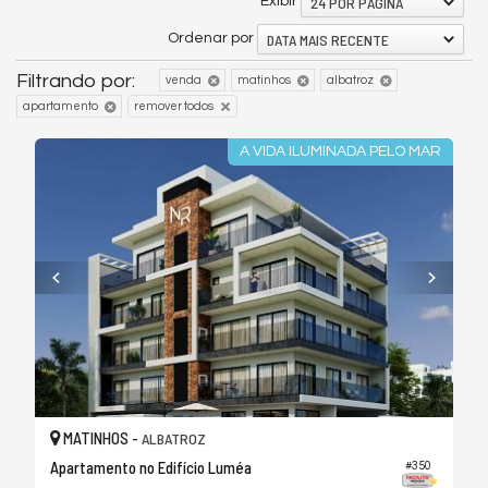
24 POR PÁGINA
Exibir
DATA MAIS RECENTE
Ordenar por
Filtrando por:
venda
matinhos
albatroz
apartamento
remover todos
A VIDA ILUMINADA PELO MAR
MATINHOS -
ALBATROZ
Apartamento no Edifício Luméa
#350