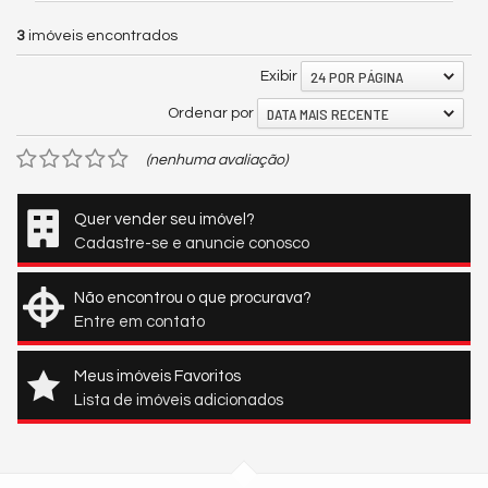
3
imóveis encontrados
24 POR PÁGINA
Exibir
DATA MAIS RECENTE
Ordenar por
(nenhuma avaliação)
Quer vender seu imóvel?
Cadastre-se e anuncie conosco
Não encontrou o que procurava?
Entre em contato
Meus imóveis Favoritos
Lista de imóveis adicionados