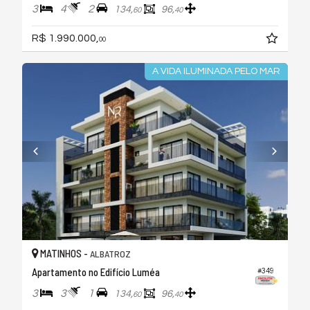
3
4
2
134,
96,
60
40
R$ 1.990.000,
00
A VIDA ILUMINADA PELO MAR
MATINHOS -
ALBATROZ
Apartamento no Edifício Luméa
#349
3
3
1
134,
96,
60
40