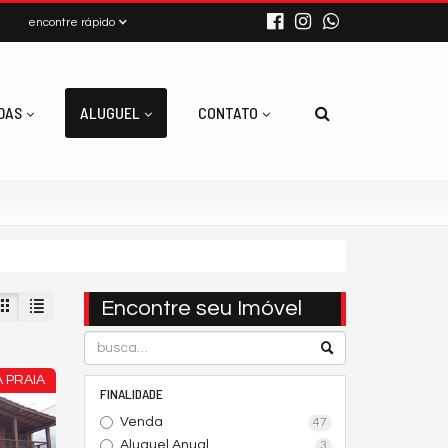
encontre rápido
DAS
ALUGUEL
CONTATO
Encontre seu Imóvel
 PRAIA
FINALIDADE
Venda
47
Aluguel Anual
3