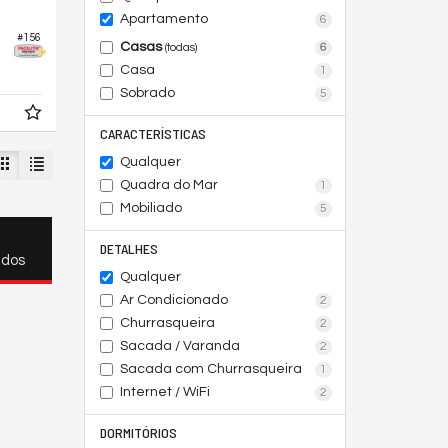
Apartamento
6
#156
Casas
6
(todas)
Casa
1
Sobrado
5
CARACTERÍSTICAS
Qualquer
Quadra do Mar
1
Mobiliado
5
DETALHES
ados
Qualquer
Ar Condicionado
2
Churrasqueira
2
Sacada / Varanda
2
Sacada com Churrasqueira
1
Internet / WiFi
2
DORMITÓRIOS