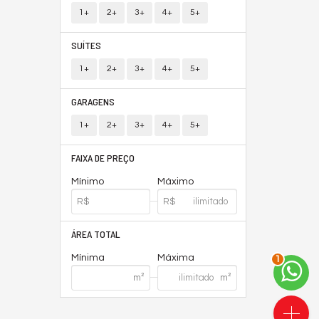
1+
2+
3+
4+
5+
SUÍTES
1+
2+
3+
4+
5+
GARAGENS
1+
2+
3+
4+
5+
FAIXA DE PREÇO
Mínimo
Máximo
ÁREA TOTAL
2
Mínima
Máxima