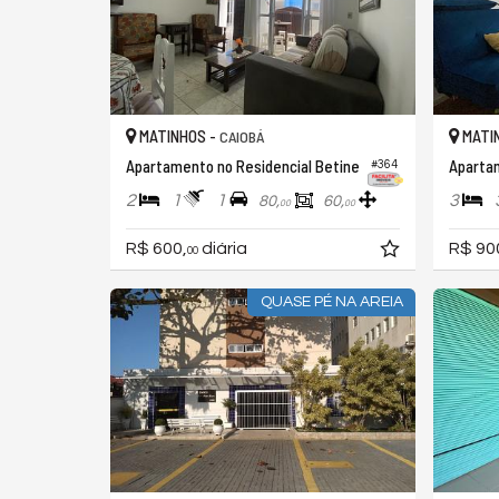
MATINHOS -
MATI
CAIOBÁ
Apartamento no Residencial Betine
#364
2
1
1
3
80,
60,
00
00
R$ 600,
diária
R$ 90
00
QUASE PÉ NA AREIA