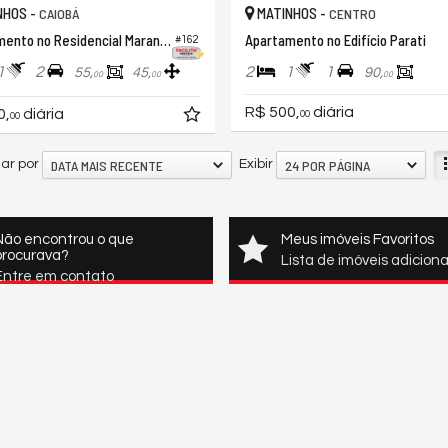
NHOS -
MATINHOS -
CAIOBÁ
CENTRO
Apartamento no Residencial Maranata
Apartamento no Edifício Parati
#162
1
2
2
1
1
55,
45,
90,
00
00
00
R$ 500,
diária
0,
diária
00
00
DATA MAIS RECENTE
24 POR PÁGINA
ar por
Exibir
Não encontrou o que
Meus imóveis Favoritos
procurava?
Lista de imóveis adicion
Entre em contato