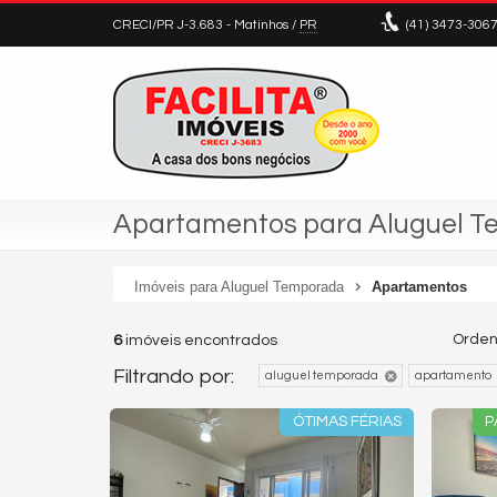
CRECI/PR J-3.683
- Matinhos /
PR
(41)
3473-306
Apartamentos para Aluguel 
Imóveis para Aluguel Temporada
Apartamentos
Orden
6
imóveis encontrados
Filtrando por:
aluguel temporada
apartamento
ÓTIMAS FÉRIAS
P