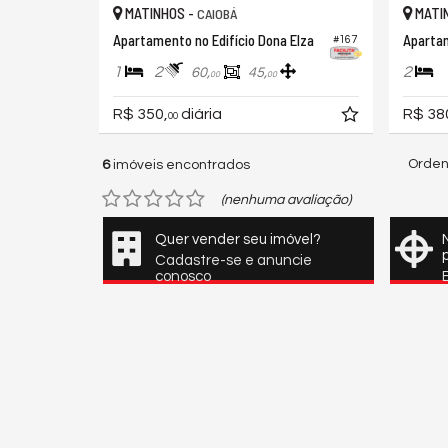
MATINHOS -
MATI
CAIOBÁ
Apartamento no Edifício Dona Elza
#167
1
2
2
60,
45,
00
00
R$ 350,
diária
R$ 38
00
Orden
6
imóveis encontrados
(nenhuma avaliação)
Quer vender seu imóvel?
Cadastre-se e anuncie
conosco