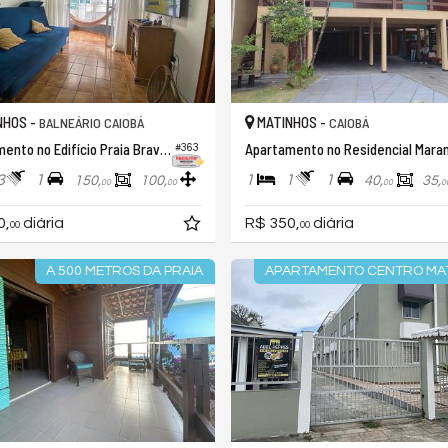
NHOS -
MATINHOS -
BALNEÁRIO CAIOBÁ
CAIOBÁ
Apartamento no Edifício Praia Brava II
#363
3
1
1
1
1
150,
100,
40,
35,
00
00
00
0
0,
diária
R$ 350,
diária
00
00
A 500 METROS DA PRAIA
APARTAMENTO CENTRO MA