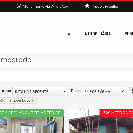
7
Atendimento via WhatsApp
imóveis favoritos
A IMOBILIÁRIA
VEN
Temporada
DATA MAIS RECENTE
24 POR PÁGINA
ar por
Exibir
remover todos
ARA APENAS CURTIR AS FÉRIAS
500 METROS DA