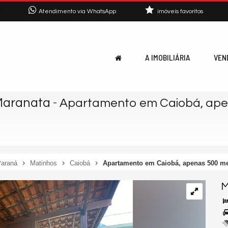
7
Atendimento via WhatsApp
imóveis favoritos
A IMOBILIÁRIA
VEN
Maranata
-
Apartamento em Caiobá, apen
araná
Matinhos
Caiobá
Apartamento em Caiobá, apenas 500 met
M