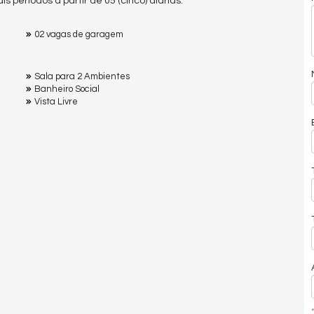
s períodos a partir de 05 (cinco) diárias.
02 vagas de garagem
Sala para 2 Ambientes
Banheiro Social
Vista Livre
*