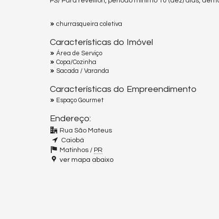
PS/ Para reveillon, período mínimo 10 (dez) dias, demai
churrasqueira coletiva
Características do Imóvel
Área de Serviço
Copa/Cozinha
Sacada / Varanda
Características do Empreendimento
Espaço Gourmet
Endereço:
Rua São Mateus
Caiobá
Matinhos /
PR
ver mapa abaixo