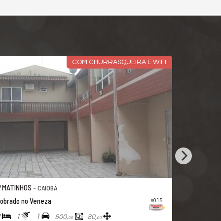
ND.
A DUAS QUADRAS DA PRAIA
MATINHOS -
CENTRO
Casa
081
#168
3
2
3
110,
70,
00
00