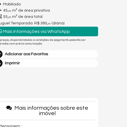
Mobiliado
45,
m² de área privativa
00
55,
m² de área total
00
luguel Temporada:
R$ 380,
(diária)
00
Mais Informações via WhatsApp
 preços, disponibilidades e condições de pagamento poderão ser
terados sem prévia comunicação.
Adicionar aos Favoritos
Imprimir
Mais informações sobre este
imóvel
Mensagem