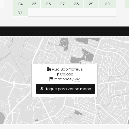
24
25
26
27
28
29
30
31
Rua São Mateus
Caiobá
Matinhos /
PR
toque para ver no mapa