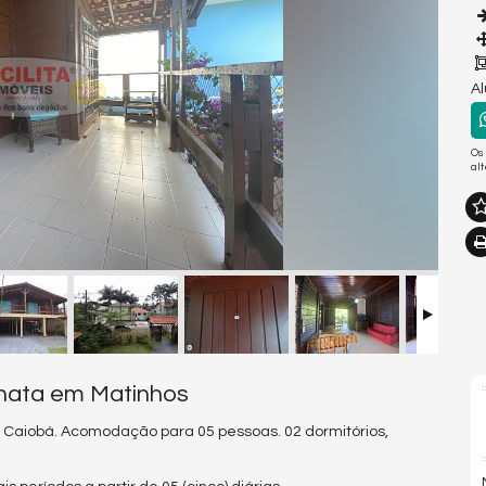
A
Os
al
nata em Matinhos
 Caiobá. Acomodação para 05 pessoas. 02 dormitórios,