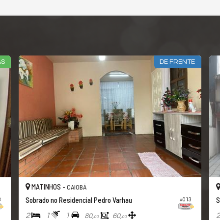
 E 02 VAGAS
COM CHURRASQUEIRA E AR CO
MATINHOS -
CAIOBÁ
Sobrado no Marangoni
#157
#
3
2
3
230,
200,
00
00