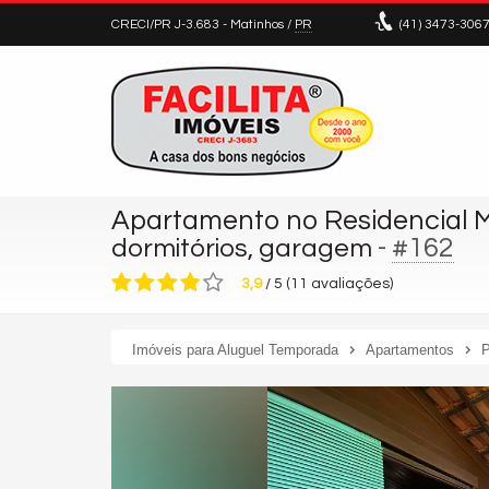
CRECI/PR J-3.683
- Matinhos /
PR
(41)
3473-306
Apartamento no Residencial 
-
#162
dormitórios, garagem
3,9
/
5
(
11
avaliações)
Imóveis para Aluguel Temporada
Apartamentos
P