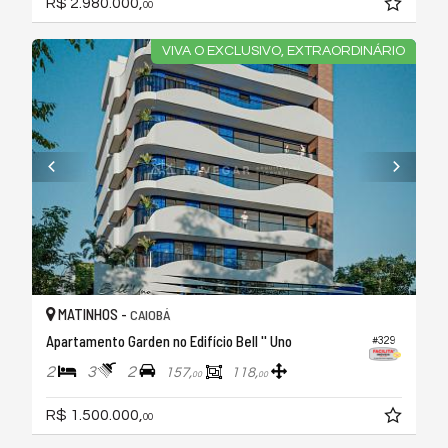
R$ 2.980.000,
00
VIVA O EXCLUSIVO, EXTRAORDINÁRIO
MATINHOS -
CAIOBÁ
Apartamento Garden no Edifício Bell '' Uno
#329
2
3
2
157,
118,
00
00
R$ 1.500.000,
00