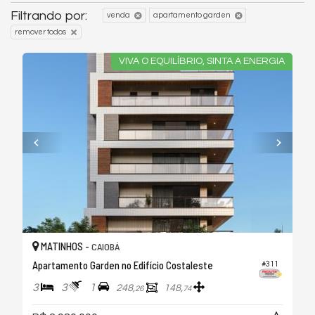
Filtrando por:
venda
apartamento garden
remover todos
VIVA O EQUILÍBRIO, SINTA A ENERGIA
MATINHOS -
CAIOBÁ
Apartamento Garden no Edifício Costaleste
#311
3
3
1
248,
148,
26
74