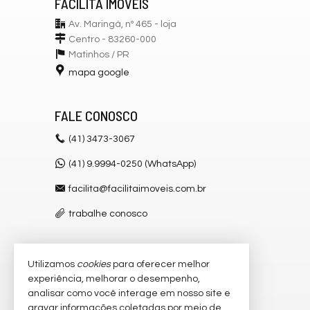
FACILITA IMÓVEIS
Av. Maringá, nº 465 - loja
Centro - 83260-000
Matinhos /
PR
mapa google
FALE CONOSCO
(41)
3473-3067
(41) 9.9994-0250 (WhatsApp)
facilita@facilitaimoveis.com.br
trabalhe conosco
Utilizamos
cookies
para oferecer melhor
VEJA MAIS
experiência, melhorar o desempenho,
receba nosso newsletter
analisar como você interage em nosso site e
gravar informações coletadas por meio de