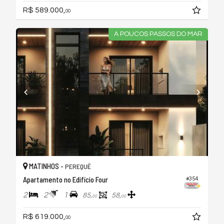
R$ 589.000,
00
A POUCOS PASSOS DO MAR
MATINHOS -
PEREQUÊ
Apartamento no Edifício Four
#354
2
2
1
85,
58,
00
00
R$ 619.000,
00