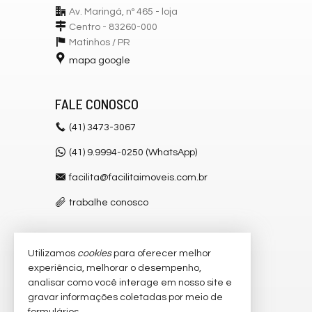
Av. Maringá, nº 465 - loja
Centro - 83260-000
Matinhos /
PR
mapa google
FALE CONOSCO
(41)
3473-3067
(41) 9.9994-0250 (WhatsApp)
facilita@facilitaimoveis.com.br
trabalhe conosco
Utilizamos
cookies
para oferecer melhor
VEJA MAIS
experiência, melhorar o desempenho,
receba nosso newsletter
analisar como você interage em nosso site e
gravar informações coletadas por meio de
cadastre seu imóvel