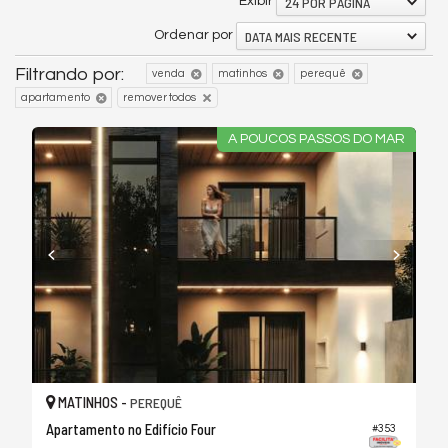
24 POR PÁGINA
Exibir
DATA MAIS RECENTE
Ordenar por
Filtrando por:
venda
matinhos
perequê
apartamento
remover todos
A POUCOS PASSOS DO MAR
MATINHOS -
PEREQUÊ
Apartamento no Edifício Four
#353