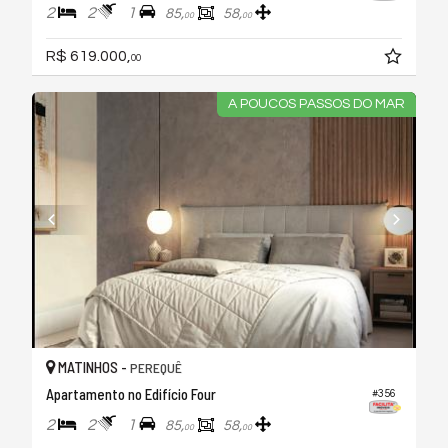
2
2
1
85,
58,
00
00
R$ 619.000,
00
A POUCOS PASSOS DO MAR
MATINHOS -
PEREQUÊ
Apartamento no Edifício Four
#356
2
2
1
85,
58,
00
00