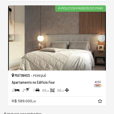
A POUCOS PASSOS DO MAR
MATINHOS -
PEREQUÊ
Apartamento no Edifício Four
#355
2
2
1
85,
58,
00
00
R$ 589.000,
00