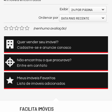
4
imóveis encontrados
24 POR PÁGINA
Exibir
DATA MAIS RECENTE
Ordenar por
(nenhuma avaliação)
Quer vender seu imóvel?
Cadastre-se e anuncie conosco
Não encontrou o que procurava?
Entre em contato
Meus imóveis Favoritos
Lista de imóveis adicionados
FACILITA IMÓVEIS