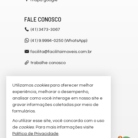
mapa google
FALE CONOSCO
(41)
3473-3067
(41) 9.9994-0250 (WhatsApp)
facilita@facilitaimoveis.com.br
trabalhe conosco
Utilizamos
cookies
para oferecer melhor
VEJA MAIS
experiência, melhorar o desempenho,
receba nosso newsletter
analisar como você interage em nosso site e
gravar informações coletadas por meio de
cadastre seu imóvel
formulários.
imóveis favoritos
Ao utilizar esse site, você concorda com o uso
de
cookies
. Para mais informações visite
mapa de imóveis
Política de Privacidade
.