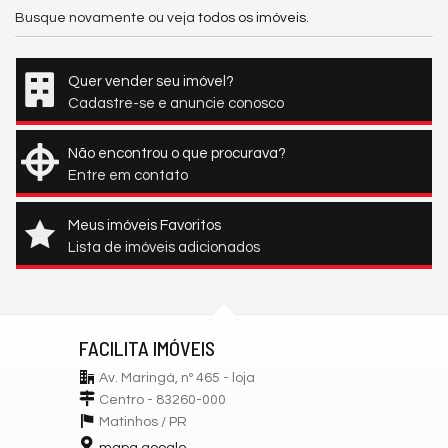
Busque novamente ou veja
todos os imóveis
.
Quer vender seu imóvel?
Cadastre-se e anuncie conosco
Não encontrou o que procurava?
Entre em contato
Meus imóveis Favoritos
Lista de imóveis adicionados
FACILITA IMÓVEIS
Av. Maringá, nº 465 - loja
Centro - 83260-000
Matinhos /
PR