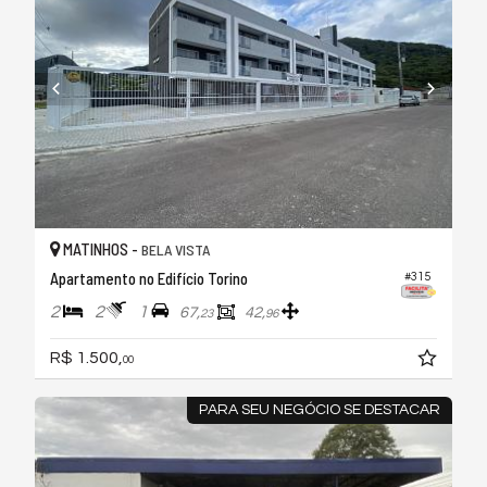
MATINHOS -
BELA VISTA
Apartamento no Edifício Torino
#315
2
2
1
67,
42,
23
96
R$ 1.500,
00
PARA SEU NEGÓCIO SE DESTACAR