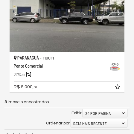
PARANAGUÁ -
TUIUTI
#345
Ponto Comercial
200,
00
R$ 5.000,
00
3
imóveis encontrados
24 POR PÁGINA
Exibir
DATA MAIS RECENTE
Ordenar por