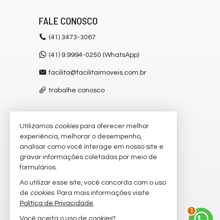
FALE CONOSCO
(41)
3473-3067
(41) 9.9994-0250 (WhatsApp)
facilita@facilitaimoveis.com.br
trabalhe conosco
Utilizamos
cookies
para oferecer melhor
VEJA MAIS
experiência, melhorar o desempenho,
receba nosso newsletter
analisar como você interage em nosso site e
gravar informações coletadas por meio de
cadastre seu imóvel
formulários.
imóveis favoritos
Ao utilizar esse site, você concorda com o uso
de
cookies
. Para mais informações visite
mapa de imóveis
Política de Privacidade
.
1
Você aceita o uso de
cookies
?