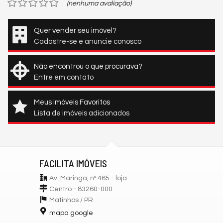
(nenhuma avaliação)
Quer vender seu imóvel?
Cadastre-se e anuncie conosco
Não encontrou o que procurava?
Entre em contato
Meus imóveis Favoritos
Lista de imóveis adicionados
FACILITA IMÓVEIS
Av. Maringá, nº 465 - loja
Centro - 83260-000
Matinhos /
PR
mapa google