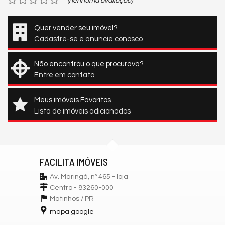
(nenhuma avaliação)
Quer vender seu imóvel?
Cadastre-se e anuncie conosco
Não encontrou o que procurava?
Entre em contato
Meus imóveis Favoritos
Lista de imóveis adicionados
FACILITA IMÓVEIS
Av. Maringá, nº 465 - loja
Centro - 83260-000
Matinhos /
PR
mapa google