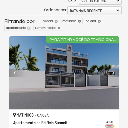
24 POR PÁGINA
Exibir
DATA MAIS RECENTE
Ordenar por
Filtrando por:
venda
matinhos
caiobá
apartamento
remover todos
PARA TIRAR VOCÊ DO TRADICIONAL
MATINHOS -
CAIOBÁ
Apartamento no Edifício Summit
#320