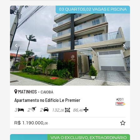
03 QUARTOS,02 VAGAS E PISCINA
MATINHOS -
CAIOBÁ
Apartamento no Edifício Le Premier
#201
3
2
2
132,
86,
26
46
R$ 1.190.000,
00
VIVA O EXCLUSIVO, EXTRAORDINÁRIO