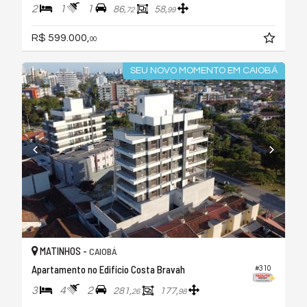
2
1
1
86,
58,
72
99
R$ 599.000,
00
SEU NOVO MOMENTO EM CAIOBÁ
MATINHOS -
CAIOBÁ
Apartamento no Edifício Costa Bravah
#310
3
4
2
281,
177,
26
98