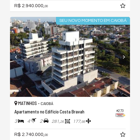
R$ 2.940.000,
00
SEU NOVO MOMENTO EM CAIOBÁ
MATINHOS -
CAIOBÁ
Apartamento no Edifício Costa Bravah
#273
3
4
2
281,
177,
26
98
R$ 2.740.000,
00