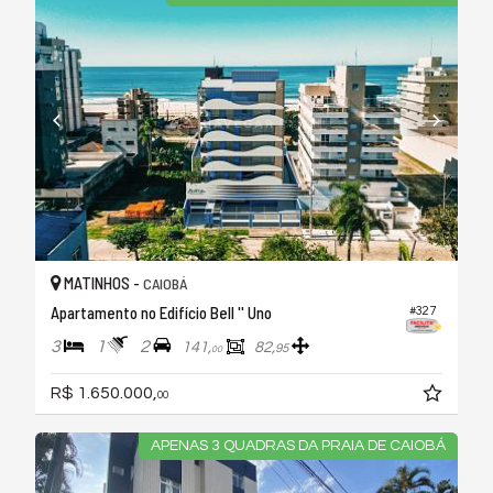
MATINHOS -
CAIOBÁ
Apartamento no Edifício Bell '' Uno
#327
3
1
2
141,
82,
95
00
R$ 1.650.000,
00
APENAS 3 QUADRAS DA PRAIA DE CAIOBÁ