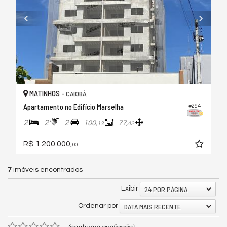
MATINHOS -
CAIOBÁ
Apartamento no Edifício Marselha
#294
2
2
2
100,
77,
13
42
R$ 1.200.000,
00
7
imóveis encontrados
24 POR PÁGINA
Exibir
DATA MAIS RECENTE
Ordenar por