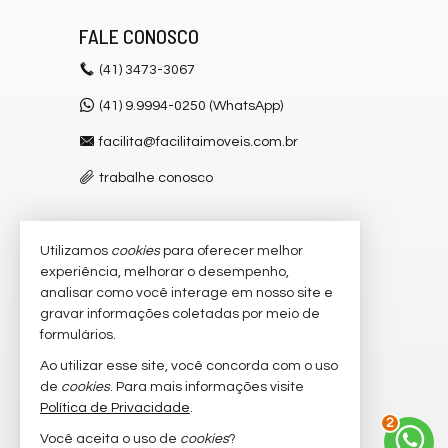
FALE CONOSCO
(41)
3473-3067
(41) 9.9994-0250 (WhatsApp)
facilita@facilitaimoveis.com.br
trabalhe conosco
Utilizamos
cookies
para oferecer melhor
VEJA MAIS
experiência, melhorar o desempenho,
receba nosso newsletter
analisar como você interage em nosso site e
gravar informações coletadas por meio de
cadastre seu imóvel
formulários.
imóveis favoritos
Ao utilizar esse site, você concorda com o uso
de
cookies
. Para mais informações visite
mapa de imóveis
Política de Privacidade
.
2
Você aceita o uso de
cookies
?