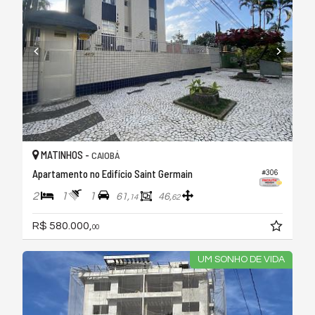
MATINHOS -
CAIOBÁ
Apartamento no Edifício Saint Germain
#306
2
1
1
61,
46,
14
62
R$ 580.000,
00
UM SONHO DE VIDA