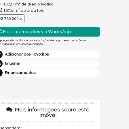
107,
m² de área privativa
64
187,
m² de área total
00
$ 780.000,
00
Mais Informações via WhatsApp
 preços, disponibilidades e condições de pagamento poderão ser
terados sem prévia comunicação.
Adicionar aos Favoritos
Imprimir
Financiamentos
Mais informações sobre este
imóvel
Mensagem