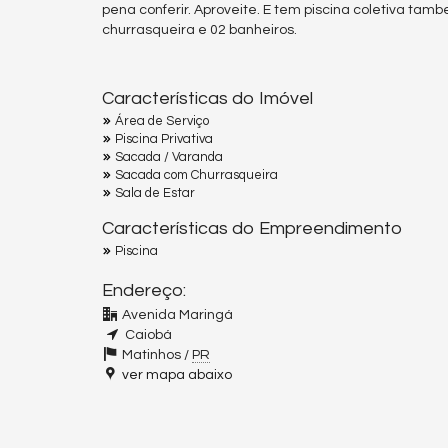
pena conferir. Aproveite. E tem piscina coletiva tam
churrasqueira e 02 banheiros.
Características do Imóvel
Área de Serviço
Piscina Privativa
Sacada / Varanda
Sacada com Churrasqueira
Sala de Estar
Características do Empreendimento
Piscina
Endereço:
Avenida Maringá
Caiobá
Matinhos /
PR
ver mapa abaixo