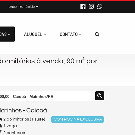
encontre rápido
DAS
ALUGUEL
CONTATO
ormitórios à venda, 90 m² por
00,00 - Caiobá - Matinhos/PR
atinhos
-
Caiobá
2 dormitórios (1 suíte)
COM PISCINA EXCLUSIVA
1 vaga
2 banheiros