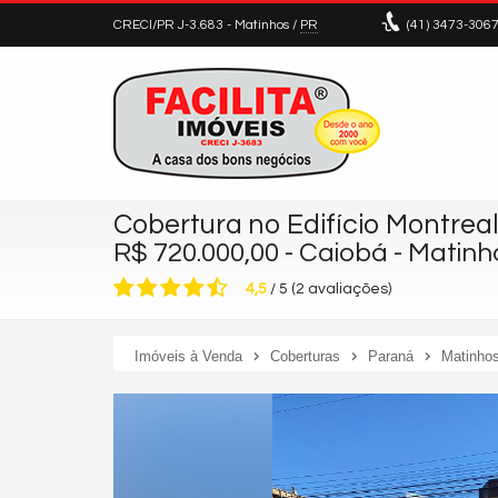
CRECI/PR J-3.683
- Matinhos /
PR
(41)
3473-306
Cobertura no Edifício Montrea
R$ 720.000,00 - Caiobá - Matin
4,5
/
5
(
2
avaliações)
Imóveis à Venda
Coberturas
Paraná
Matinho