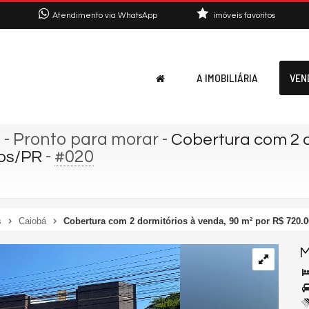
7
Atendimento via WhatsApp
imóveis favoritos
A IMOBILIÁRIA
VEN
l
- Pronto para morar
-
Cobertura com 2 d
-
#020
hos/PR
s
Caiobá
Cobertura com 2 dormitórios à venda, 90 m² por R$ 720.0
M