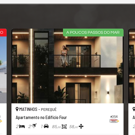
VO
A POUCOS PASSOS DO MAR
MATINHOS -
PEREQUÊ
Apartamento no Edifício Four
A
3
#354
2
2
1
85,
58,
00
00