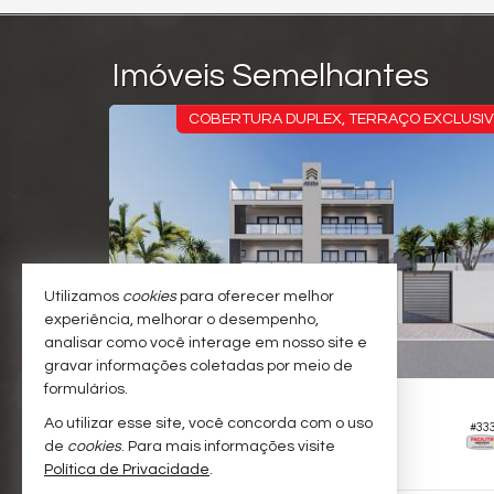
Imóveis Semelhantes
EXCLUSIVO
COBERTURA DUPLEX, TERRAÇO EXCLUSI
Utilizamos
cookies
para oferecer melhor
experiência, melhorar o desempenho,
analisar como você interage em nosso site e
gravar informações coletadas por meio de
formulários.
MATINHOS -
CAIOBÁ
Ao utilizar esse site, você concorda com o uso
Cobertura Duplex no Edifício Summit
#332
#33
de
cookies
. Para mais informações visite
3
2
1
145,
117,
71
98
Política de Privacidade
.