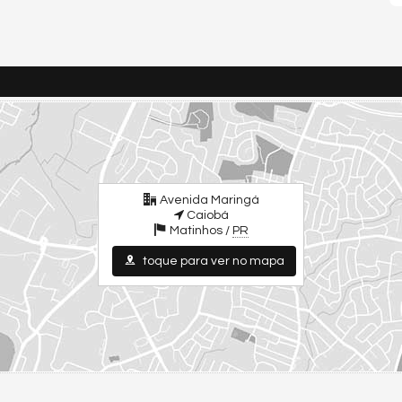
Avenida Maringá
Caiobá
Matinhos /
PR
toque para ver no mapa