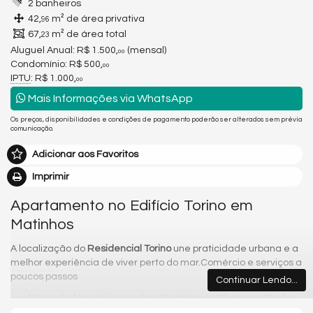
2 banheiros
42,
m² de área privativa
96
67,
m² de área total
23
Aluguel Anual:
R$ 1.500,
(mensal)
00
Condomínio: R$ 500,
00
IPTU
: R$ 1.000,
00
Mais Informações via WhatsApp
Os preços, disponibilidades e condições de pagamento poderão ser alterados sem prévia
comunicação.
Adicionar aos Favoritos
Imprimir
Apartamento no Edifício Torino em
Matinhos
A localização do
Residencial Torino
une praticidade urbana e a
melhor experiência de viver perto do mar.Comércio e serviços a
poucos passos
Continuar Lendo...
Mercado, farmácia, escolas, shopping, petshop e posto de
gasolina bem próximos para o seu dia a dia.