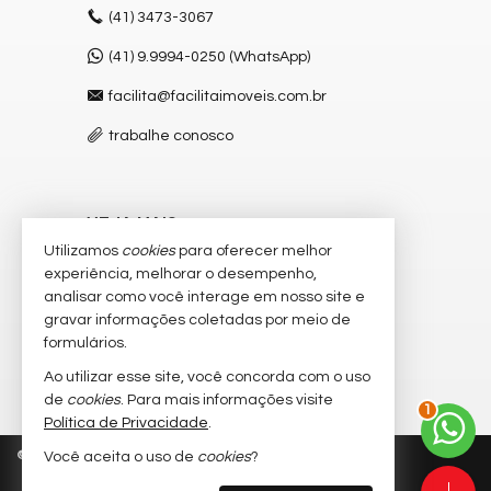
(41)
3473-3067
(41) 9.9994-0250 (WhatsApp)
facilita@facilitaimoveis.com.br
trabalhe conosco
VEJA MAIS
Utilizamos
cookies
para oferecer melhor
receba nosso newsletter
experiência, melhorar o desempenho,
analisar como você interage em nosso site e
cadastre seu imóvel
gravar informações coletadas por meio de
imóveis favoritos
formulários.
Ao utilizar esse site, você concorda com o uso
mapa de imóveis
de
cookies
. Para mais informações visite
2
Política de Privacidade
.
©
2026
CRECI/PR J-3.683
Política de Privacidade
Você aceita o uso de
cookies
?