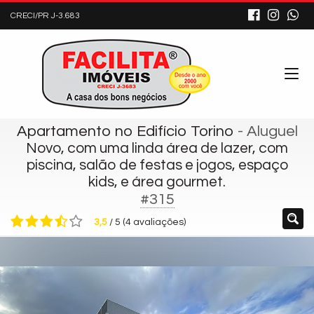
CRECI/PR J-3.683
Apartamento no Edifício Torino
- Aluguel
Novo, com uma linda área de lazer, com
piscina, salão de festas e jogos, espaço
kids, e área gourmet.
#315
3,5
/
5
(
4
avaliações)