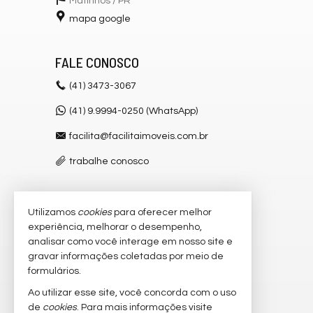
Matinhos /
PR
mapa google
FALE CONOSCO
(41)
3473-3067
(41) 9.9994-0250 (WhatsApp)
facilita@facilitaimoveis.com.br
trabalhe conosco
Utilizamos
cookies
para oferecer melhor
VEJA MAIS
experiência, melhorar o desempenho,
receba nosso newsletter
analisar como você interage em nosso site e
gravar informações coletadas por meio de
cadastre seu imóvel
formulários.
imóveis favoritos
Ao utilizar esse site, você concorda com o uso
de
cookies
. Para mais informações visite