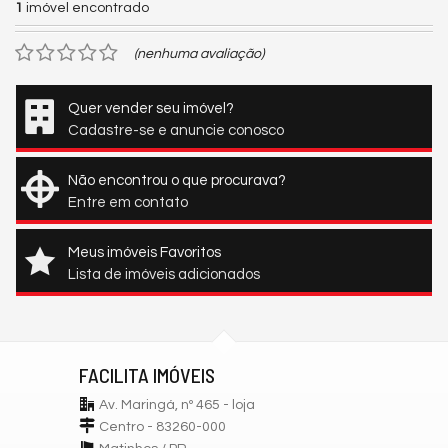
1
imóvel encontrado
(nenhuma avaliação)
Quer vender seu imóvel?
Cadastre-se e anuncie conosco
Não encontrou o que procurava?
Entre em contato
Meus imóveis Favoritos
Lista de imóveis adicionados
FACILITA IMÓVEIS
Av. Maringá, nº 465 - loja
Centro - 83260-000