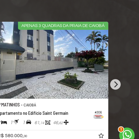
APENAS 3 QUADRAS DA PRAIA DE CAIOBÁ
MATINHOS -
MATINHOS
CAIOBÁ
partamento no Edifício Saint Germain
Apartamento
#306
2
2
1
1
2
2
61,
46,
14
62
$ 580.000,
R$ 589.0
00