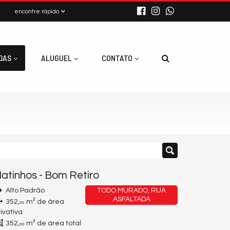
encontre rápido
DAS
ALUGUEL
CONTATO
atinhos
-
Bom Retiro
Alto Padrão
TODO MURADO, RUA
ASFALTADA
352,
m² de área
00
rivativa
352,
m² de área total
00