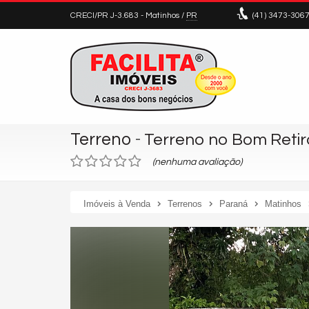
CRECI/PR J-3.683
- Matinhos /
PR
(41)
3473-306
Terreno
-
Terreno no Bom Retiro
(nenhuma avaliação)
Imóveis à Venda
Terrenos
Paraná
Matinhos