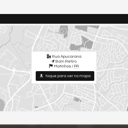
Rua Apucarana
Bom Retiro
Matinhos /
PR
toque para ver no mapa