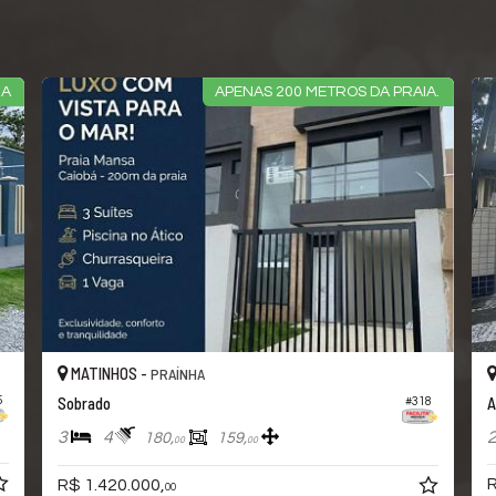
IA
APENAS 200 METROS DA PRAIA.
MATINHOS -
PRAÍNHA
Sobrado
A
5
#318
3
4
180,
159,
00
00
R
R$ 1.420.000,
00