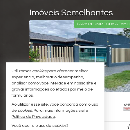
Imóveis Semelhantes
DE TERRENO
PARA REUNIR TODA A FAMÍL
Utilizamos
cookies
para oferecer melhor
experiência, melhorar o desempenho,
analisar como você interage em nosso site e
gravar informações coletadas por meio de
formulários.
MATINHOS -
BOM RETIRO
Ao utilizar esse site, você concorda com o uso
Casa
#24
#317
de
cookies
. Para mais informações visite
6
5
3
200,
00
Política de Privacidade
.
Você aceita o uso de
cookies
?
R$ 850.000,
00