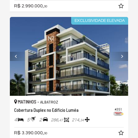
R$ 2.990.000,
00
EXCLUSIVIDADE ELEVADA
MATINHOS -
ALBATROZ
Cobertura Duplex no Edifício Luméa
#351
4
5
2
286,
214,
47
34
R$ 3.390.000,
00