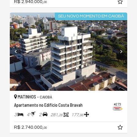
R$ 2.940.000,
00
SEU NOVO MOMENTO EM CAIOBÁ
MATINHOS -
CAIOBÁ
Apartamento no Edifício Costa Bravah
#273
3
4
2
281,
177,
26
98
R$ 2.740.000,
00