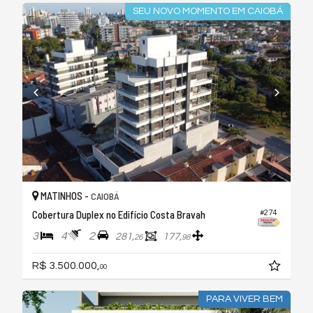
SEU NOVO MOMENTO EM CAIOBÁ
MATINHOS -
CAIOBÁ
Cobertura Duplex no Edifício Costa Bravah
#274
3
4
2
281,
177,
26
98
R$ 3.500.000,
00
PARA VIVER BEM