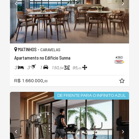
MATINHOS -
CARAVELAS
Apartamento no Edifício Sunna
#360
3
3
1
150,
95,
54
00
R$ 1.660.000,
00
DE FRENTE PARA O INFINITO AZUL