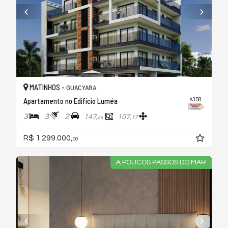
MATINHOS -
GUACYARA
Apartamento no Edifício Luméa
#358
3
3
2
147,
107,
17
06
R$ 1.299.000,
00
A POUCOS PASSOS DO MAR