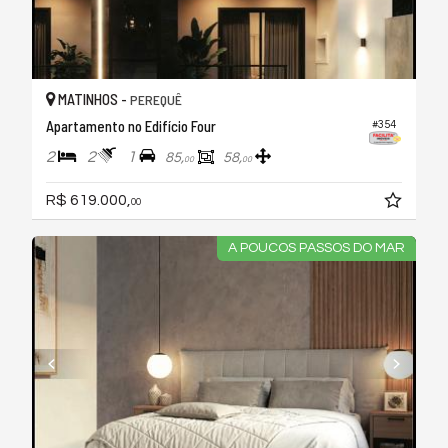
MATINHOS -
PEREQUÊ
Apartamento no Edifício Four
#354
2
2
1
85,
58,
00
00
R$ 619.000,
00
A POUCOS PASSOS DO MAR