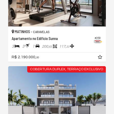
MATINHOS -
CARAVELAS
Apartamento no Edifício Sunna
#359
3
3
1
200,
117,
63
33
R$ 2.190.000,
00
COBERTURA DUPLEX, TERRAÇO EXCLUSIVO