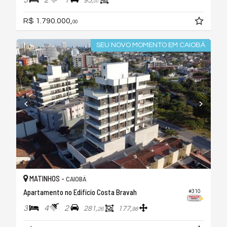
3
2
1
95,
00
R$ 1.790.000,
00
SEU NOVO MOMENTO EM CAIOBÁ
MATINHOS -
CAIOBÁ
Apartamento no Edifício Costa Bravah
#310
3
4
2
281,
177,
26
98