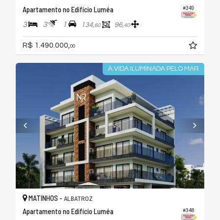
Apartamento no Edifício Luméa
#349
3
3
1
134,
96,
60
40
R$ 1.490.000,
00
A VIDA ILUMINADA PELO MAR
MATINHOS -
ALBATROZ
Apartamento no Edifício Luméa
#348