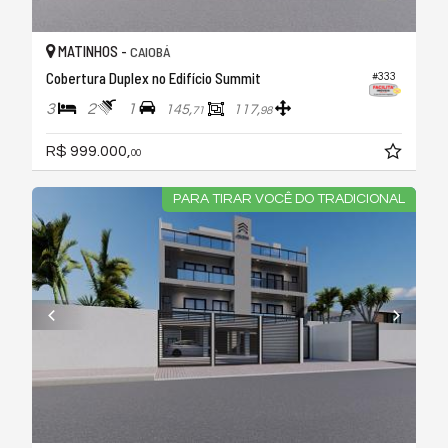
MATINHOS -
CAIOBÁ
Cobertura Duplex no Edifício Summit
#333
3
2
1
145,
117,
71
98
R$ 999.000,
00
PARA TIRAR VOCÊ DO TRADICIONAL