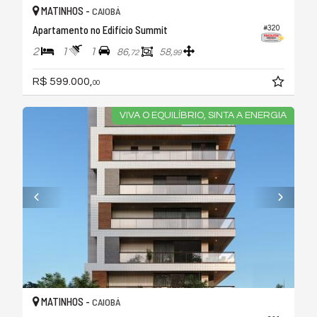
MATINHOS -
CAIOBÁ
Apartamento no Edifício Summit
#320
2
1
1
86,
58,
72
99
R$ 599.000,
00
VIVA O EQUILÍBRIO, SINTA A ENERGIA
MATINHOS -
CAIOBÁ