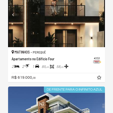
MATINHOS -
PEREQUÊ
Apartamento no Edifício Four
#353
2
2
1
85,
58,
00
00
R$ 619.000,
00
DE FRENTE PARA O INFINITO AZUL