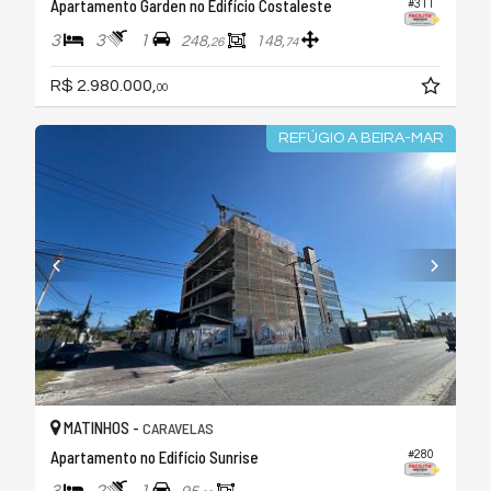
Apartamento Garden no Edifício Costaleste
#311
3
3
1
248,
148,
26
74
R$ 2.980.000,
00
REFÚGIO A BEIRA-MAR
MATINHOS -
CARAVELAS
Apartamento no Edifício Sunrise
#280