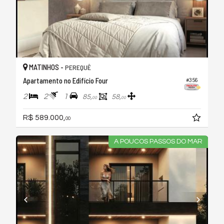
MATINHOS -
PEREQUÊ
Apartamento no Edifício Four
#356
2
2
1
85,
58,
00
00
R$ 589.000,
00
A POUCOS PASSOS DO MAR