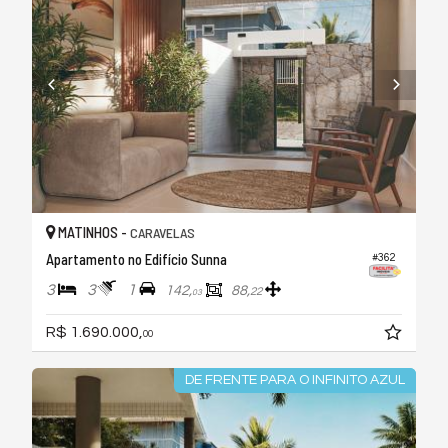
MATINHOS -
CARAVELAS
Apartamento no Edifício Sunna
#362
3
3
1
142,
88,
22
03
R$ 1.690.000,
00
DE FRENTE PARA O INFINITO AZUL