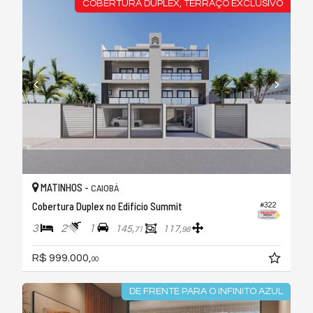
COBERTURA DUPLEX, TERRAÇO EXCLUSIVO
MATINHOS -
CAIOBÁ
Cobertura Duplex no Edifício Summit
#322
3
2
1
145,
117,
71
98
R$ 999.000,
00
DE FRENTE PARA O INFINITO AZUL