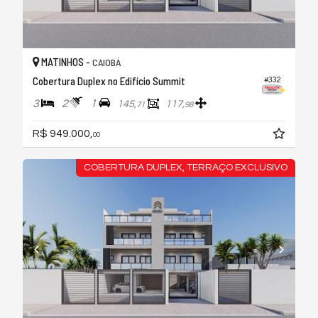
MATINHOS -
CAIOBÁ
Cobertura Duplex no Edifício Summit
#332
3
2
1
145,
117,
71
98
R$ 949.000,
00
COBERTURA DUPLEX, TERRAÇO EXCLUSIVO