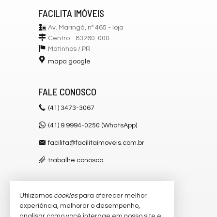
FACILITA IMÓVEIS
Av. Maringá, nº 465 - loja
Centro - 83260-000
Matinhos /
PR
mapa google
FALE CONOSCO
(41)
3473-3067
(41) 9.9994-0250 (WhatsApp)
facilita@facilitaimoveis.com.br
trabalhe conosco
Utilizamos
cookies
para oferecer melhor
VEJA MAIS
experiência, melhorar o desempenho,
receba nosso newsletter
analisar como você interage em nosso site e