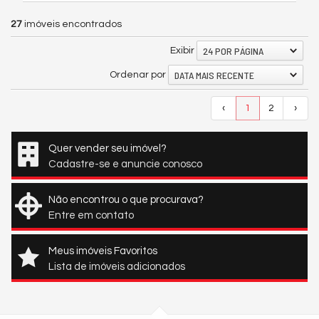
27
imóveis encontrados
24 POR PÁGINA
Exibir
DATA MAIS RECENTE
Ordenar por
‹
1
2
›
Quer vender seu imóvel?
Cadastre-se e anuncie conosco
Não encontrou o que procurava?
Entre em contato
Meus imóveis Favoritos
Lista de imóveis adicionados