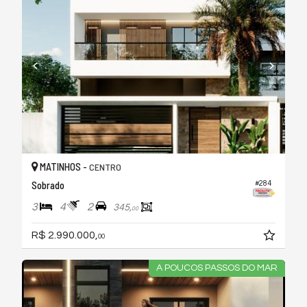
MATINHOS -
CENTRO
Sobrado
#284
3
4
2
345,
00
R$ 2.990.000,
00
A POUCOS PASSOS DO MAR