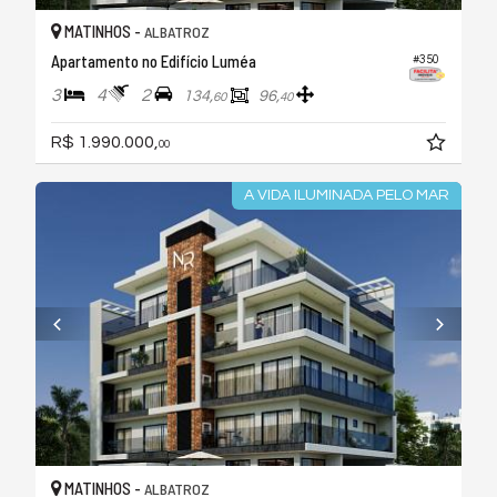
MATINHOS -
ALBATROZ
Apartamento no Edifício Luméa
#350
3
4
2
134,
96,
60
40
R$ 1.990.000,
00
A VIDA ILUMINADA PELO MAR
MATINHOS -
ALBATROZ