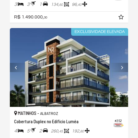
3
3
1
134,
96,
60
40
R$ 1.490.000,
00
EXCLUSIVIDADE ELEVADA
MATINHOS -
ALBATROZ
Cobertura Duplex no Edifício Luméa
#352
4
5
2
260,
192,
45
80