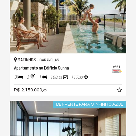
MATINHOS -
CARAVELAS
Apartamento no Edifício Sunna
#361
3
3
1
188,
117,
53
33
R$ 2.150.000,
00
DE FRENTE PARA O INFINITO AZUL