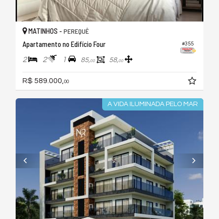
MATINHOS -
PEREQUÊ
Apartamento no Edifício Four
#355
2
2
1
85,
58,
00
00
R$ 589.000,
00
A VIDA ILUMINADA PELO MAR